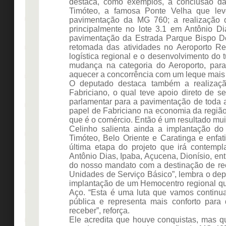
destaca, como exemplos, a conclusão da
Timóteo, a famosa Ponte Velha que lev
pavimentação da MG 760; a realização
principalmente no lote 3.1 em Antônio Di
pavimentação da Estrada Parque Bispo Do
retomada das atividades no Aeroporto R
logística regional e o desenvolvimento do 
mudança na categoria do Aeroporto, par
aquecer a concorrência com um leque mais 
O deputado destaca também a realização
Fabriciano, o qual teve apoio direto de
parlamentar para a pavimentação de toda a
papel de Fabriciano na economia da regiã
que é o comércio. Então é um resultado mui
Celinho salienta ainda a implantação d
Timóteo, Belo Oriente e Caratinga e enfa
última etapa do projeto que irá contemp
Antônio Dias, Ipaba, Açucena, Dionísio, en
do nosso mandato com a destinação de re
Unidades de Serviço Básico”, lembra o dep
implantação de um Hemocentro regional q
Aço. “Esta é uma luta que vamos continua
pública e representa mais conforto par
receber”, reforça.
Ele acredita que houve conquistas, mas q