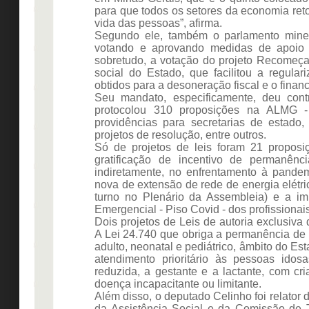
para que todos os setores da economia re
vida das pessoas”, afirma.
Segundo ele, também o parlamento minei
votando e aprovando medidas de apoio a
sobretudo, a votação do projeto Recomeç
social do Estado, que facilitou a regular
obtidos para a desoneração fiscal e o fina
Seu mandato, especificamente, deu cont
protocolou 310 proposições na ALMG -
providências para secretarias de estado,
projetos de resolução, entre outros.
Só de projetos de leis foram 21 propos
gratificação de incentivo de permanênc
indiretamente, no enfrentamento à pandem
nova de extensão de rede de energia elétri
turno no Plenário da Assembleia) e a i
Emergencial - Piso Covid - dos profissionai
Dois projetos de Leis de autoria exclusiv
A Lei 24.740 que obriga a permanência de f
adulto, neonatal e pediátrico, âmbito do Es
atendimento prioritário às pessoas ido
reduzida, a gestante e a lactante, com c
doença incapacitante ou limitante.
Além disso, o deputado Celinho foi relator
da Assistência Social e da Comissão de